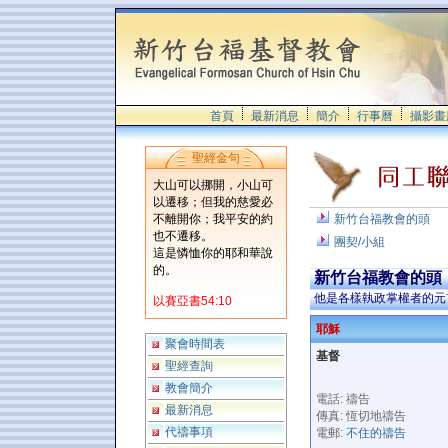
首頁
最新消息
簡介
行事曆
攝影畫
聖經金句
大山可以挪開，小山可
以遷移；但我的慈愛必
不離開你；我平安的約
新竹台福教會的頭
也不遷移。
團契/小組
這是憐恤你的耶和華說
的。
新竹台福教會的頭
他是各樣執政掌權者的元
以賽亞書54:10
耶穌
聚會時間表
基督
聖經查詢
教會簡介
電話: 禱告
最新消息
傳真: 恆切地禱告
代禱事項
電郵:
不住的禱告