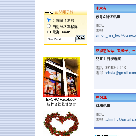
李木火
訂閱電子報
教育&關懷執事
訂閱電子週報
電話:
自訂閱名單移除
電郵:
電郵Email:
simon_mh_lee@yahoo.
林淑慧師母、胡椿子、王
兒童主日學老師
電話: 0919365613
電郵:
arhuia@gmail.com
林炯源
EFCHC Facebook
新竹台福基督教會
財務執事
電話:
電郵:
cylinphy@gmail.c