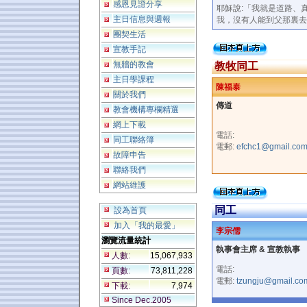
感恩見證分享
耶穌說:「我就是道路、
主日信息與週報
我，沒有人能到父那裏去
團契生活
宣教手記
無牆的教會
教牧同工
主日學課程
陳福泰
關於我們
傳道
教會機構專欄精選
網上下載
電話:
同工聯絡簿
電郵:
efchc1@gmail.co
故障申告
聯絡我們
網站維護
同工
設為首頁
加入「我的最愛」
李宗儒
瀏覽流量統計
執事會主席 & 宣教執事
人數:
15,067,933
電話:
頁數:
73,811,228
電郵:
tzungju@gmail.co
下載:
7,974
Since Dec.2005