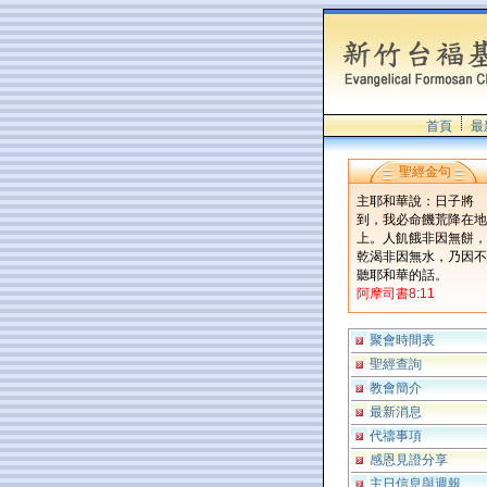
首頁
最
聖經金句
主耶和華說：日子將
到，我必命饑荒降在地
上。人飢餓非因無餅，
乾渴非因無水，乃因不
聽耶和華的話。
阿摩司書8:11
聚會時間表
聖經查詢
教會簡介
最新消息
代禱事項
感恩見證分享
主日信息與週報