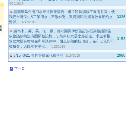
4/12/2015
請繼續為台灣用水量得供應禱告，求主將持續賜下春雨甘霖，使
我們台灣民生&工業用水，不致缺乏，政府與民間能有效並節約水
3336
資源。
4/12/2015
請為中、英、美、法、俄、德六國與伊朗簽訂的框架協議禱告，
依協議伊朗沒有關閉核設施，仍能向核武器之路前進。求主掌權、
3153
幫助六國有智慧在和平談判中，阻止伊朗的核項目，保守以色列不
被威脅，人民能有平安。
4/12/2015
3/15~3/21 普世與國家代禱事項
2980
3/15/2015