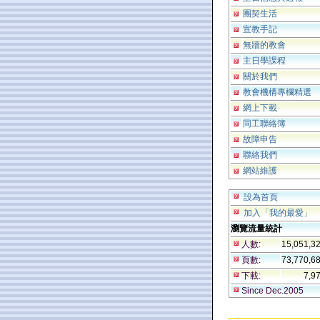
團契生活
宣教手記
無牆的教會
主日學課程
關於我們
教會機構專欄精選
網上下載
同工聯絡簿
故障申告
聯絡我們
網站維護
設為首頁
加入「我的最愛」
瀏覽流量統計
人數:
15,051,3
頁數:
73,770,6
下載:
7,9
Since Dec.2005